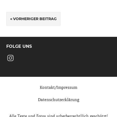
Beitragsnavigation
VORHERIGER BEITRAG
FOLGE UNS
Instagram
Kontakt/Impressum
Datenschutzerklärung
Alle Texte und Fotos sind urherberrechtllich geschützt!