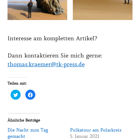
Interesse am kompletten Artikel?
Dann kontaktieren Sie mich gerne:
thomas.kraemer@tk-press.de
Teilen mit:
Klick,
Klick,
um
um
über
auf
Twitter
Facebook
zu
zu
teilen
teilen
(Wird
(Wird
in
in
Ähnliche Beiträge
neuem
neuem
Fenster
Fenster
Die Nacht zum Tag
Pulkatour am Polarkreis
geöffnet)
geöffnet)
gemacht
5. Januar 2021