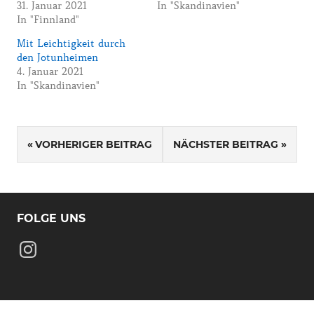
31. Januar 2021
In "Skandinavien"
In "Finnland"
Mit Leichtigkeit durch
den Jotunheimen
4. Januar 2021
In "Skandinavien"
Beitragsnavigation
VORHERIGER BEITRAG
NÄCHSTER BEITRAG
FOLGE UNS
Instagram